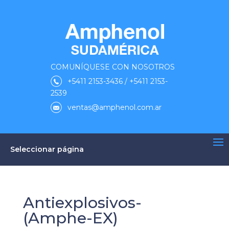
COMUNÍQUESE CON NOSOTROS
+5411 2153-3436 / +5411 2153-
2539
ventas@amphenol.com.ar
Seleccionar página
Antiexplosivos-
(Amphe-EX)