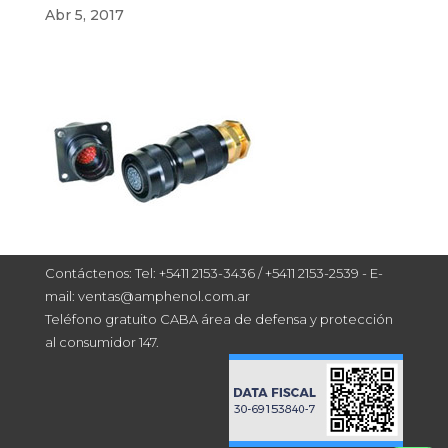
Abr 5, 2017
Contáctenos: Tel: +5411 2153-3436 / +5411 2153-2539 - E-
mail: ventas@amphenol.com.ar
Teléfono gratuito CABA área de defensa y protección
al consumidor 147.