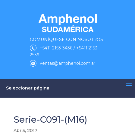
COMUNÍQUESE CON NOSOTROS
+5411 2153-3436 / +5411 2153-
2539
ventas@amphenol.com.ar
Seleccionar página
Serie-C091-(M16)
Abr 5, 2017