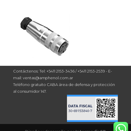
Contáctenos: Tel: +5411 2153-3436 / +5411 2153-2539 - E-
mail: ventas@amphenol.com.ar
Teléfono gratuito CABA área de defensa y protección
al consumidor 147.