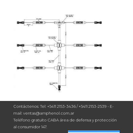
Contáctenos: Tel: +5411 2153-3436 / +5411 2153-2539 - E-
mail: ventas@amphenol.com.ar
Teléfono gratuito CABA área de defensa y protección
al consumidor 147.