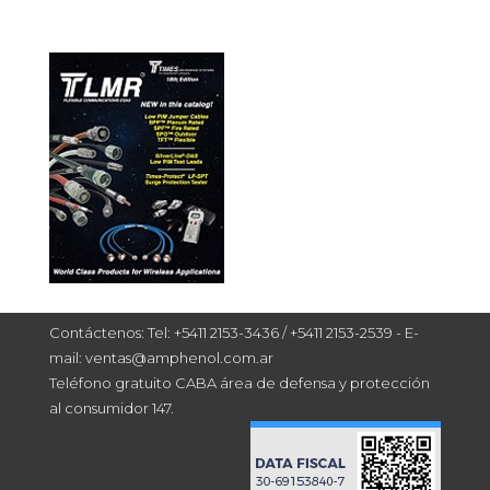
Contáctenos: Tel: +5411 2153-3436 / +5411 2153-2539 - E-
mail: ventas@amphenol.com.ar
Teléfono gratuito CABA área de defensa y protección
al consumidor 147.