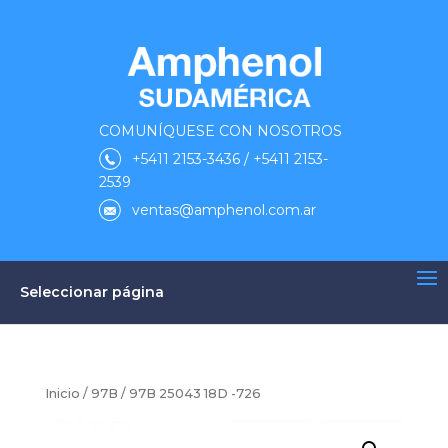
COMUNÍQUESE CON NOSOTROS
+5411 2153-3436 / +5411 2153-
2539
ventas@amphenol.com.ar
Seleccionar página
Inicio
/
97B
/ 97B 25043 18D -726