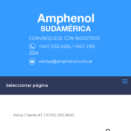
COMUNÍQUESE CON NOSOTROS
+5411 2153-3436 / +5411 2153-
2539
ventas@amphenol.com.ar
Seleccionar página
Inicio
/
Serie AT
/ AT62-201-16141