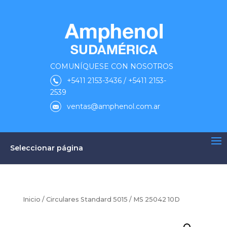
COMUNÍQUESE CON NOSOTROS
+5411 2153-3436 / +5411 2153-
2539
ventas@amphenol.com.ar
Seleccionar página
Inicio
/
Circulares Standard 5015
/ MS 25042 10D