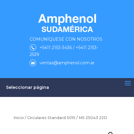
COMUNÍQUESE CON NOSOTROS
+5411 2153-3436 / +5411 2153-
2539
ventas@amphenol.com.ar
Seleccionar página
Inicio
/
Circulares Standard 5015
/ MS 25043 22D