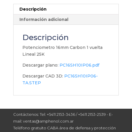
Descripción
Información adicional
Descripción
Potenciometro 16mm Carbon 1 vuelta
Lineal 25K
Descargar plano:
PC16SH10IP06.pdf
Descargar CAD 3D:
PC16SH10IP06-
TA.STEP
Contáctenos: Tel: +5411 2153-3436 / +5411 2153-2539 - E-
mail: ventas@amphenol.com.ar
Teléfono gratuito CABA área de defensa y protección