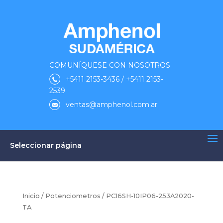
COMUNÍQUESE CON NOSOTROS
+5411 2153-3436 / +5411 2153-
2539
ventas@amphenol.com.ar
Seleccionar página
Inicio
/
Potenciometros
/ PC16SH-10IP06-253A2020-
TA