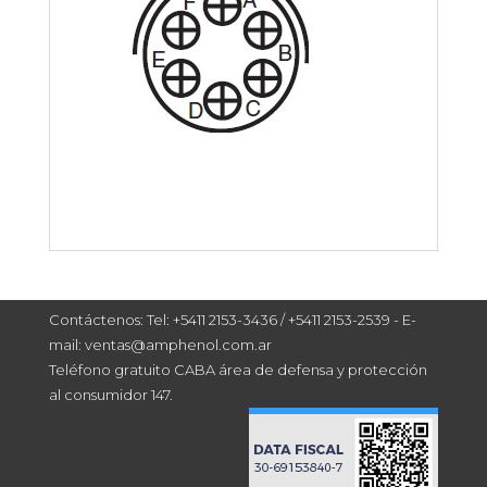
Contáctenos: Tel: +5411 2153-3436 / +5411 2153-2539 - E-
mail: ventas@amphenol.com.ar
Teléfono gratuito CABA área de defensa y protección
al consumidor 147.