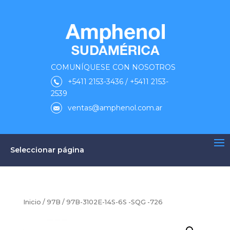
COMUNÍQUESE CON NOSOTROS
+5411 2153-3436 / +5411 2153-
2539
ventas@amphenol.com.ar
Seleccionar página
Inicio
/
97B
/ 97B-3102E-14S-6S -SQG -726