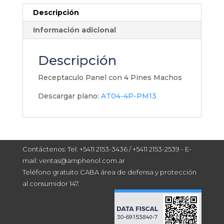
Descripción
Información adicional
Descripción
Receptaculo Panel con 4 Pines Machos
Descargar plano:
AT04-4P-PM13
Contáctenos: Tel: +5411 2153-3436 / +5411 2153-2539 - E-
mail: ventas@amphenol.com.ar
Teléfono gratuito CABA área de defensa y protección
al consumidor 147.