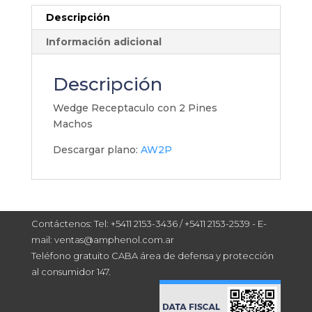
Descripción
Información adicional
Descripción
Wedge Receptaculo con 2 Pines
Machos
Descargar plano:
AW2P
Contáctenos: Tel: +5411 2153-3436 / +5411 2153-2539 - E-
mail: ventas@amphenol.com.ar
Teléfono gratuito CABA área de defensa y protección
al consumidor 147.