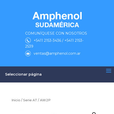
COMUNÍQUESE CON NOSOTROS
+5411 2153-3436 / +5411 2153-
2539
ventas@amphenol.com.ar
Seleccionar página
Inicio
/
Serie AT
/ AW2P