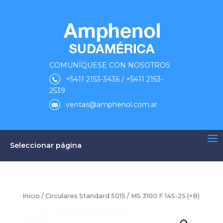
COMUNÍQUESE CON NOSOTROS
+5411 2153-3436 / +5411 2153-
2539
ventas@amphenol.com.ar
Seleccionar página
Inicio
/
Circulares Standard 5015
/ MS 3100 F 14S-2S (+B)