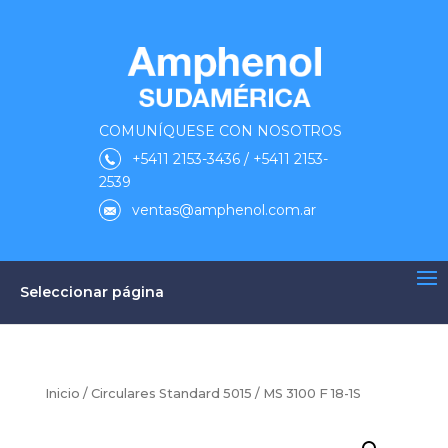
COMUNÍQUESE CON NOSOTROS
+5411 2153-3436 / +5411 2153-
2539
ventas@amphenol.com.ar
Seleccionar página
Inicio
/
Circulares Standard 5015
/ MS 3100 F 18-1S