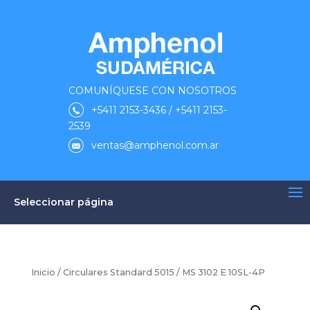
COMUNÍQUESE CON NOSOTROS
+5411 2153-3436 / +5411 2153-
2539
ventas@amphenol.com.ar
Seleccionar página
Inicio
/
Circulares Standard 5015
/ MS 3102 E 10SL-4P