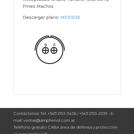
Pines Machos
Descargar plano:
MS3102E
Contáctenos: Tel: +5411 2153-3436 / +5411 2153-2539 - E-
mail: ventas@amphenol.com.ar
Teléfono gratuito CABA área de defensa y protección
al consumidor 147.