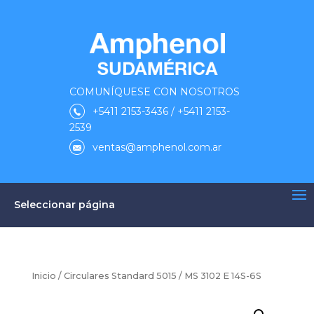
COMUNÍQUESE CON NOSOTROS
+5411 2153-3436 / +5411 2153-
2539
ventas@amphenol.com.ar
Seleccionar página
Inicio
/
Circulares Standard 5015
/ MS 3102 E 14S-6S